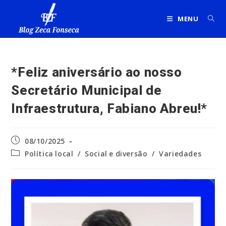
Ir
para
MENU
o
conteúdo
*Feliz aniversário ao nosso
Secretário Municipal de
Infraestrutura, Fabiano Abreu!*
Post
08/10/2025
publicado:
Categoria
Política local
/
Social e diversão
/
Variedades
do
post: