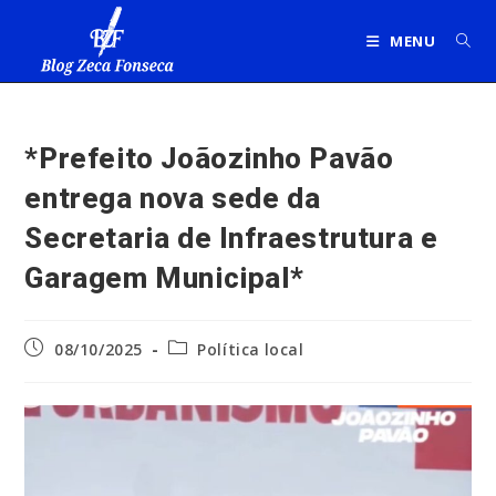
Ir
para
MENU
o
conteúdo
*Prefeito Joãozinho Pavão
entrega nova sede da
Secretaria de Infraestrutura e
Garagem Municipal*
Post
Categoria
08/10/2025
Política local
publicado:
do
post: