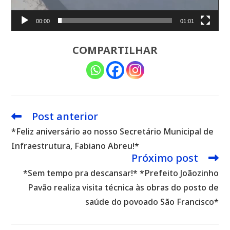
00:00
01:01
COMPARTILHAR
Post anterior
Leia
mais
*Feliz aniversário ao nosso Secretário Municipal de
artigos
Infraestrutura, Fabiano Abreu!*
Próximo post
*Sem tempo pra descansar!* *Prefeito Joãozinho
Pavão realiza visita técnica às obras do posto de
saúde do povoado São Francisco*