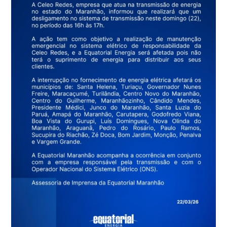
MÚSICA.
COM
O
APOIO
DO
PREFEITO
JOÃOZINHO
PAVÃO,
O
EVENTO
VALORIZA
OS
TALENTOS
DA
TERRA,
COM
DJS,
ATRAÇÕES
LOCAIS
E
SHOWS
DE
PP
JÚNIOR
E
GRUPO
NOSSA
COR.
A
PARTIR
DAS
14H,
NAS
RUAS