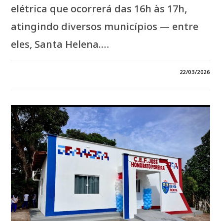
elétrica que ocorrerá das 16h às 17h,
atingindo diversos municípios — entre
eles, Santa Helena.…
EM
COMENTÁRIOS DESATIVADOS
22/03/2026
*DESLIGAMENTO
PROGRAMADO
ATINGE
SANTA
HELENA*
*A
EQUATORIAL
MARANHÃO
REALIZARÁ
MANUTENÇÃO
NA
REDE
ELÉTRICA
NESTA
TARDE,
COM
INTERRUPÇÃO
NO
FORNECIMENTO
DE
ENERGIA
DAS