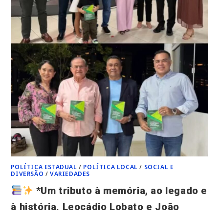
VIDA
E
INSPIRA
TODOS
COM
SUA
AMIZADE
SINCERA
E
SEU
CORAÇÃO
ACOLHEDOR*
POLÍTICA ESTADUAL
/
POLÍTICA LOCAL
/
SOCIAL E
DIVERSÃO
/
VARIEDADES
*Um tributo à memória, ao legado e
à história. Leocádio Lobato e João