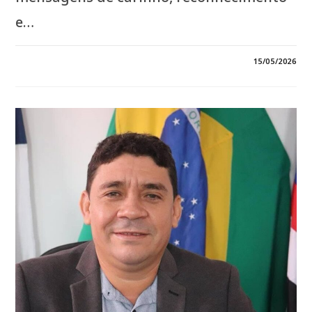
e…
EM
COMENTÁRIOS DESATIVADOS
15/05/2026
*PARABÉNS
AO
RENATO
SOUZA,
CHEFE
DE
GABINETE,
POR
MAIS
UM
ANO
DE
VIDA.
QUE
DEUS
ABENÇOE
ESTE
NOVO
CICLO
COM
SAÚDE,
PAZ,
SABEDORIA
E
MUITAS
REALIZAÇÕES!*