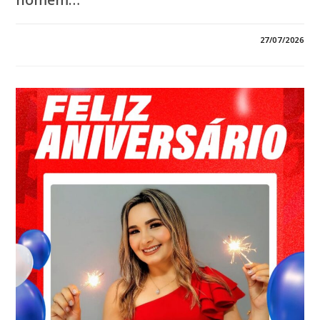
EM
COMENTÁRIOS DESATIVADOS
27/07/2026
*HOJE
O
DIA
É
DELE:
PARABÉNS,
JURANDI
MENDONÇA,
VICE-
PREFEITO
DE
SANTA
HELENA!*