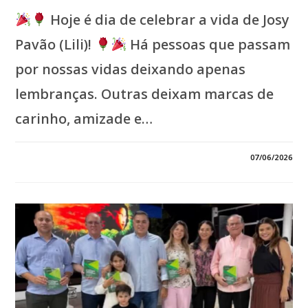
Hoje é dia de celebrar a vida de Josy
Pavão (Lili)!
Há pessoas que passam
por nossas vidas deixando apenas
lembranças. Outras deixam marcas de
carinho, amizade e…
EM
COMENTÁRIOS DESATIVADOS
07/06/2026
*ENTRE
FLORES,
GRATIDÃO
E
BOAS
LEMBRANÇAS,
JOSY
PAVÃO
(LILI)
COMEMORA
MAIS
UM
CICLO
DE