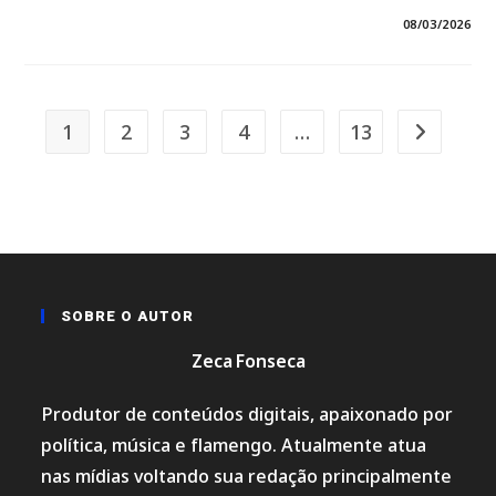
EM
COMENTÁRIOS DESATIVADOS
08/03/2026
*O
PREFEITO
DE
SANTA
HELENA,
JOÃOZINHO
PAVÃO,
1
2
3
4
…
13
Ir para a p
SEGUE
EM
VERDADEIRA
MARATONA
DE
INAUGURAÇÕES
—
E
HOJE
NÃO
SERÁ
DIFERENTE.*
SOBRE O AUTOR
Zeca Fonseca
Produtor de conteúdos digitais, apaixonado por
política, música e flamengo. Atualmente atua
nas mídias voltando sua redação principalmente