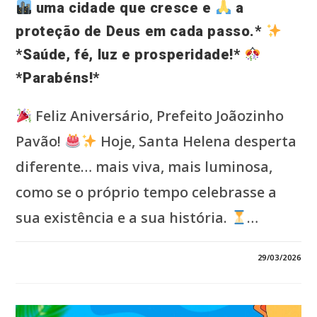
uma cidade que cresce e
a
proteção de Deus em cada passo.*
*Saúde, fé, luz e prosperidade!*
*Parabéns!*
Feliz Aniversário, Prefeito Joãozinho
Pavão!
Hoje, Santa Helena desperta
diferente… mais viva, mais luminosa,
como se o próprio tempo celebrasse a
sua existência e a sua história.
…
EM
COMENTÁRIOS DESATIVADOS
29/03/2026
*FELIZ
ANIVERSÁRIO,
PREFEITO
JOÃOZINHO
PAVÃO!*