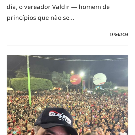
dia, o vereador Valdir — homem de
princípios que não se…
EM
COMENTÁRIOS DESATIVADOS
13/04/2026
*HOJE
CELEBRAMOS
A
VIDA
DO
VEREADOR
VALDIR
—
HOMEM
ÍNTEGRO,
PAI
EXEMPLAR
E
TEMENTE
A
DEUS.
QUE
SUA
CAMINHADA
SIGA
SENDO
GUIADA
PELA
FÉ,
COM