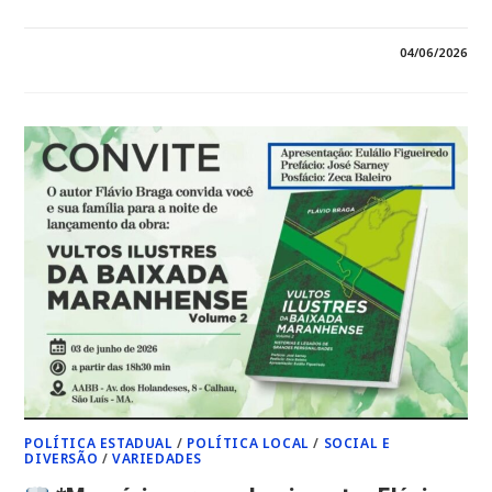
EM
COMENTÁRIOS DESATIVADOS
04/06/2026
*UM
TRIBUTO
À
MEMÓRIA,
AO
LEGADO
E
À
HISTÓRIA.
LEOCÁDIO
LOBATO
E
JOÃO
JORGE
PAVÃO
AGORA
TÊM
SUAS
TRAJETÓRIAS
ETERNIZADAS
EM
UMA
OBRA
QUE
CELEBRA
POLÍTICA ESTADUAL
/
POLÍTICA LOCAL
/
SOCIAL E
OS
DIVERSÃO
/
VARIEDADES
GRANDES
NOMES