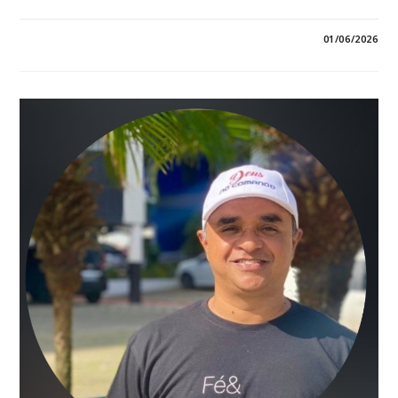
EM
COMENTÁRIOS DESATIVADOS
01/06/2026
*MEMÓRIA
E
RECONHECIMENTO:
FLÁVIO
BRAGA
LANÇA
LIVRO
QUE
DESTACA
OS
GRANDES
NOMES
DA
HISTÓRIA
DA
BAIXADA
MARANHENSE*
*EX-
PREFEITOS
DE
SANTA
HELENA,
LEOCÁDIO
LOBATO
E
JOÃO
JORGE
PAVÃO,
INTEGRAM