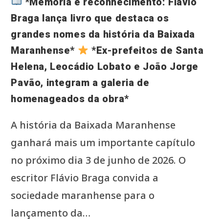
*Memória e reconhecimento: Flávio
DA
BAIXADA
MARANHENSE,
Braga lança livro que destaca os
PRESERVANDO
PARA
grandes nomes da história da Baixada
SEMPRE
A
CONTRIBUIÇÃO
Maranhense*
*Ex-prefeitos de Santa
DAQUELES
QUE
Helena, Leocádio Lobato e João Jorge
AJUDARAM
A
CONSTRUIR
Pavão, integram a galeria de
O
NOSSO
POVO
homenageados da obra*
E
A
NOSSA
IDENTIDADE.*
A história da Baixada Maranhense
ganhará mais um importante capítulo
no próximo dia 3 de junho de 2026. O
escritor Flávio Braga convida a
sociedade maranhense para o
lançamento da…