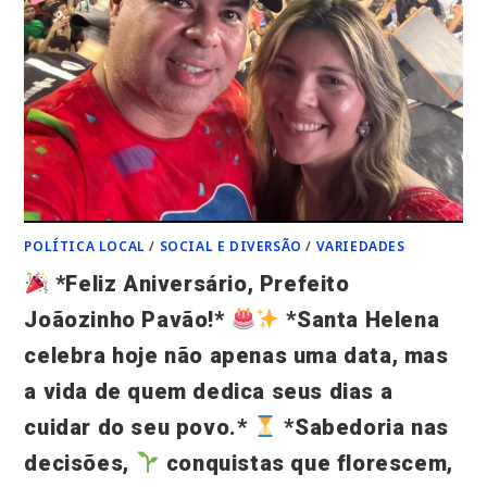
SAÚDE,
PAZ
E
MUITAS
CONQUISTAS.
FELIZ
ANIVERSÁRIO!*
POLÍTICA LOCAL
/
SOCIAL E DIVERSÃO
/
VARIEDADES
*Feliz Aniversário, Prefeito
Joãozinho Pavão!*
*Santa Helena
celebra hoje não apenas uma data, mas
a vida de quem dedica seus dias a
cuidar do seu povo.*
*Sabedoria nas
decisões,
conquistas que florescem,