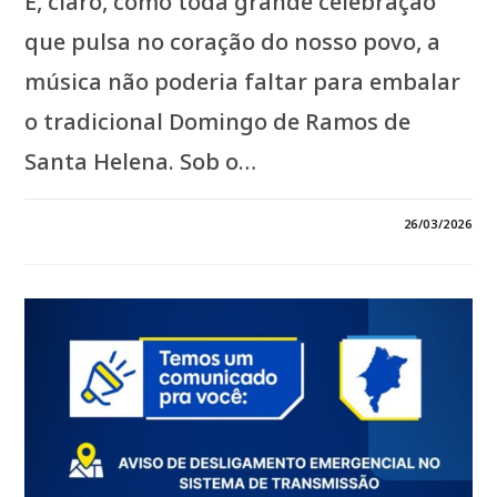
E, claro, como toda grande celebração
que pulsa no coração do nosso povo, a
música não poderia faltar para embalar
o tradicional Domingo de Ramos de
Santa Helena. Sob o…
EM
COMENTÁRIOS DESATIVADOS
26/03/2026
*NO
DIA
29
DE
MARÇO,
SANTA
HELENA
VIVE
A
ALEGRIA
DO
DOMINGO
DE
RAMOS
COM
ESPORTE,
TRADIÇÃO
E
MUITA