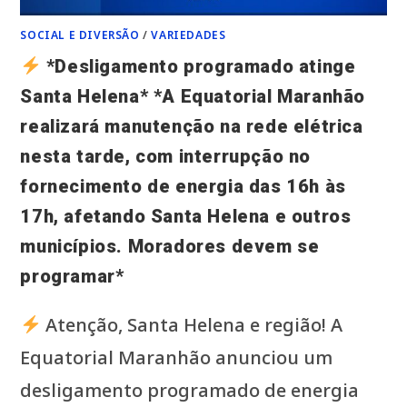
E
NO
RIO
SOCIAL E DIVERSÃO
/
VARIEDADES
TURIAÇU.
NÃO
*Desligamento programado atinge
PERCA!*
Santa Helena* *A Equatorial Maranhão
realizará manutenção na rede elétrica
nesta tarde, com interrupção no
fornecimento de energia das 16h às
17h, afetando Santa Helena e outros
municípios. Moradores devem se
programar*
Atenção, Santa Helena e região! A
Equatorial Maranhão anunciou um
desligamento programado de energia