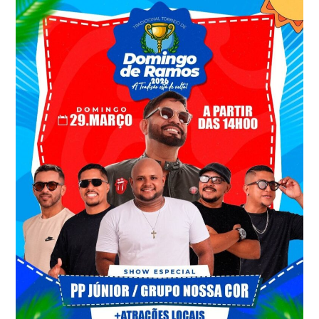
*SANTA
HELENA
CELEBRA
HOJE
NÃO
APENAS
UMA
DATA,
MAS
A
VIDA
DE
QUEM
DEDICA
SEUS
DIAS
A
CUIDAR
DO
SEU
POVO.*
*SABEDORIA
NAS
DECISÕES,
CONQUISTAS
QUE
FLORESCEM,
UMA
CIDADE