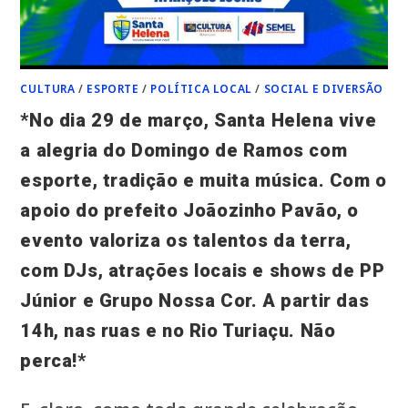
QUE
CRESCE
E
A
PROTEÇÃO
DE
DEUS
CULTURA
/
ESPORTE
/
POLÍTICA LOCAL
/
SOCIAL E DIVERSÃO
EM
CADA
*No dia 29 de março, Santa Helena vive
PASSO.*
a alegria do Domingo de Ramos com
*SAÚDE,
FÉ,
LUZ
esporte, tradição e muita música. Com o
E
PROSPERIDADE!*
apoio do prefeito Joãozinho Pavão, o
*PARABÉNS!*
evento valoriza os talentos da terra,
com DJs, atrações locais e shows de PP
Júnior e Grupo Nossa Cor. A partir das
14h, nas ruas e no Rio Turiaçu. Não
perca!*