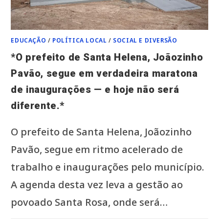
16H
ÀS
17H,
AFETANDO
SANTA
HELENA
EDUCAÇÃO
/
POLÍTICA LOCAL
/
SOCIAL E DIVERSÃO
E
OUTROS
MUNICÍPIOS.
*O prefeito de Santa Helena, Joãozinho
MORADORES
DEVEM
Pavão, segue em verdadeira maratona
SE
PROGRAMAR*
de inaugurações — e hoje não será
diferente.*
O prefeito de Santa Helena, Joãozinho
Pavão, segue em ritmo acelerado de
trabalho e inaugurações pelo município.
A agenda desta vez leva a gestão ao
povoado Santa Rosa, onde será…