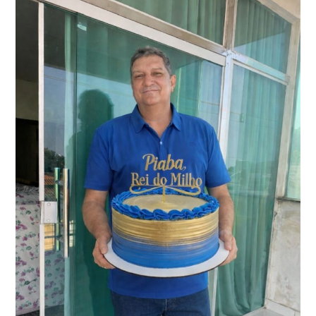
FONSECA!*
*HOJE
É
DIA
DE
CELEBRAR
A
VIDA
DE
ARTHUR
FONSECA,
UM
FILHO
AMADO
E
MOTIVO
DE
IMENSO
ORGULHO
E
ALEGRIA
PARA
TODA
A
FAMÍLIA.
QUE
SUA
CAMINHADA
CONTINUE
SENDO
MARCADA
POR