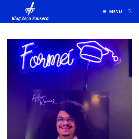
Ir
para
MENU
o
conteúdo