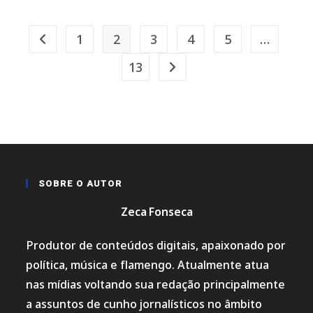
1
2
3
4
5
…
Ir para a página anterior
13
Ir para a próxima página
SOBRE O AUTOR
Zeca Fonseca
Produtor de conteúdos digitais, apaixonado por
política, música e flamengo. Atualmente atua
nas mídias voltando sua redação principalmente
a assuntos de cunho jornalísticos no âmbito