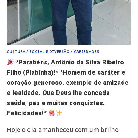
CONQUISTAS,
SAÚDE
E
MUITAS
REALIZAÇÕES.*
*FELIZ
ANIVERSÁRIO!*
CULTURA
/
SOCIAL E DIVERSÃO
/
VARIEDADES
*Parabéns, Antônio da Silva Ribeiro
Filho (Piabinha)!* *Homem de caráter e
coração generoso, exemplo de amizade
e lealdade. Que Deus lhe conceda
saúde, paz e muitas conquistas.
Felicidades!*
Hoje o dia amanheceu com um brilho