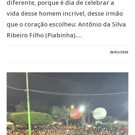
diferente, porque é dia de celebrar a
vida desse homem incrível, desse irmão
que o coração escolheu: Antônio da Silva
Ribeiro Filho (Piabinha).…
EM
COMENTÁRIOS DESATIVADOS
26/02/2026
*PARABÉNS,
ANTÔNIO
DA
SILVA
RIBEIRO
FILHO
(PIABINHA)!*
*HOMEM
DE
CARÁTER
E
CORAÇÃO
GENEROSO,
EXEMPLO
DE
AMIZADE
E
LEALDADE.
QUE
DEUS