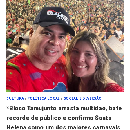
LHE
CONCEDA
SAÚDE,
PAZ
E
MUITAS
CONQUISTAS.
FELICIDADES!*
CULTURA
/
POLÍTICA LOCAL
/
SOCIAL E DIVERSÃO
*Bloco Tamujunto arrasta multidão, bate
recorde de público e confirma Santa
Helena como um dos maiores carnavais