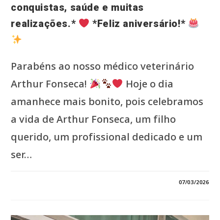
conquistas, saúde e muitas
realizações.*
*Feliz aniversário!*
Parabéns ao nosso médico veterinário
Arthur Fonseca!
Hoje o dia
amanhece mais bonito, pois celebramos
a vida de Arthur Fonseca, um filho
querido, um profissional dedicado e um
ser…
EM
COMENTÁRIOS DESATIVADOS
07/03/2026
*PARABÉNS
AO
NOSSO
MÉDICO
VETERINÁRIO
ARTHUR