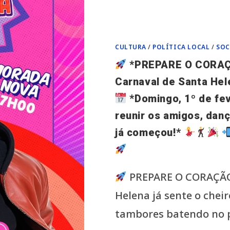
CULTURA
/
POLÍTICA LOCAL
/
SOC
*PREPARE O CORA
Carnaval de Santa Hel
*Domingo, 1º de fe
reunir os amigos, danç
já começou!*
PREPARE O CORAÇÃO,
Helena já sente o chei
tambores batendo no p