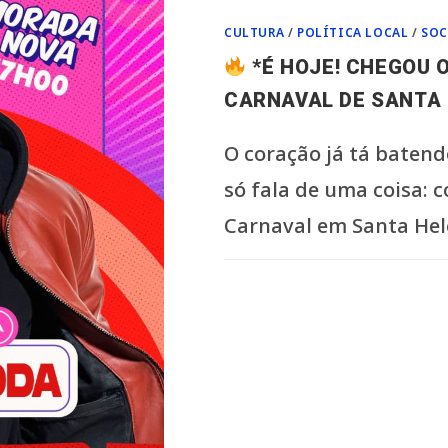
CULTURA
/
POLÍTICA LOCAL
/
SOC
*É HOJE! CHEGOU O
CARNAVAL DE SANTA
O coração já tá batendo
só fala de uma coisa: 
Carnaval em Santa He
0 COMENTÁRIO