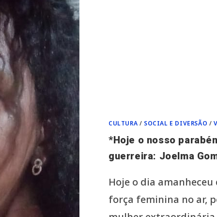
CULTURA
/
SOCIAL E DIVERSÃO
/
*Hoje o nosso parabéns
guerreira: Joelma Gom
Hoje o dia amanheceu 
força feminina no ar,
mulher extraordinária,