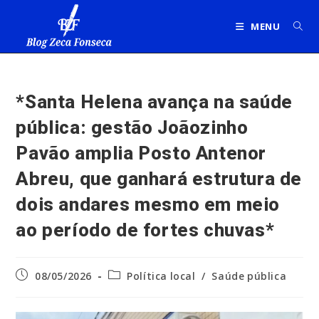
Ir
para
MENU
o
conteúdo
*Santa Helena avança na saúde
pública: gestão Joãozinho
Pavão amplia Posto Antenor
Abreu, que ganhará estrutura de
dois andares mesmo em meio
ao período de fortes chuvas*
Post
Categoria
08/05/2026
Política local
/
Saúde pública
publicado:
do
post: