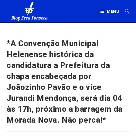
Ir
para
MENU
o
conteúdo
*A Convenção Municipal
Helenense histórica da
candidatura a Prefeitura da
chapa encabeçada por
Joãozinho Pavão e o vice
Jurandi Mendonça, será dia 04
às 17h, próximo a barragem da
Morada Nova. Não perca!*