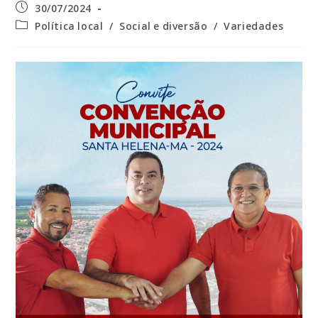
Post
30/07/2024
publicado:
Categoria
Política local
/
Social e diversão
/
Variedades
do
post: