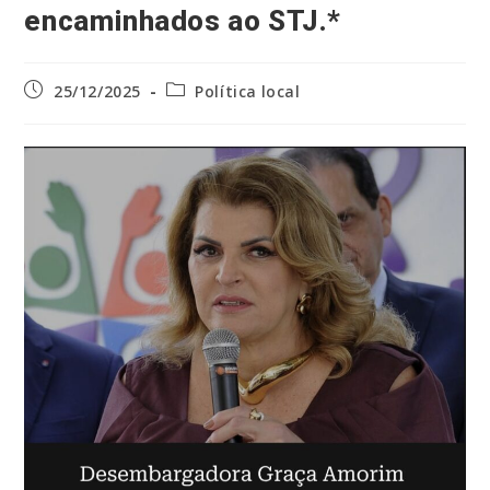
encaminhados ao STJ.*
Post
Categoria
25/12/2025
Política local
publicado:
do
post: