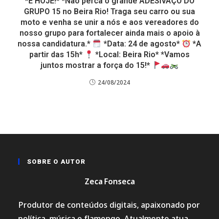
*É HOJE!* *Não perca o grande ADESIVAÇO DO
GRUPO 15 no Beira Rio! Traga seu carro ou sua
moto e venha se unir a nós e aos vereadores do
nosso grupo para fortalecer ainda mais o apoio à
nossa candidatura.*
*Data: 24 de agosto*
*A
partir das 15h*
*Local: Beira Rio* *Vamos
juntos mostrar a força do 15!*
24/08/2024
SOBRE O AUTOR
Zeca Fonseca
Produtor de conteúdos digitais, apaixonado por
política, música e flamengo. Atualmente atua