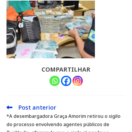
COMPARTILHAR
Post anterior
Leia
mais
*A desembargadora Graça Amorim retirou o sigilo
artigos
do processo envolvendo agentes públicos de