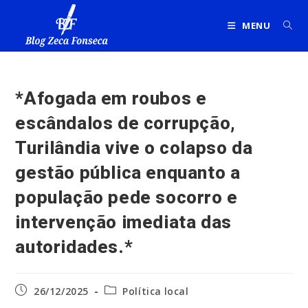
Ir
para
MENU
o
conteúdo
*Afogada em roubos e
escândalos de corrupção,
Turilândia vive o colapso da
gestão pública enquanto a
população pede socorro e
intervenção imediata das
autoridades.*
Post
Categoria
26/12/2025
Política local
publicado:
do