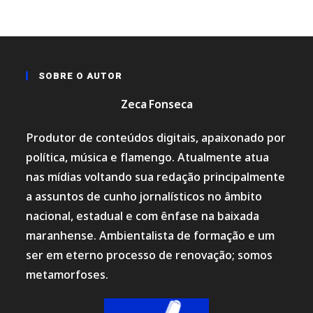
SOBRE
DESENVOLVIMENTO*
*COM
APOIO
DO
PREFEITO
JOÃOZINHO
PAVÃO,
SOBRE O AUTOR
MUNICÍPIO
SEDIA
ENCONTRO
Zeca Fonseca
DE
GESTORES
E
REFORÇA
Produtor de conteúdos digitais, apaixonado por
ESTRATÉGIA
PARA
política, música e flamengo. Atualmente atua
TRANSFORMAR
O
nas mídias voltando sua redação principalmente
POTENCIAL
TURÍSTICO
a assuntos de cunho jornalísticos no âmbito
DA
REGIÃO
nacional, estadual e com ênfase na baixada
EM
EMPREGO,
maranhense. Ambientalista de formação e um
RENDA
E
NOVAS
ser em eterno processo de renovação; somos
OPORTUNIDADES*
metamorfoses.