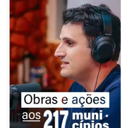
GANHA
REPERCUSSÃO
NACIONAL
APÓS
REPORTAGEM
DO
UOL
EXPOR
INVESTIGAÇÃO
SOBRE
297
MORTES
EM
UTIS*