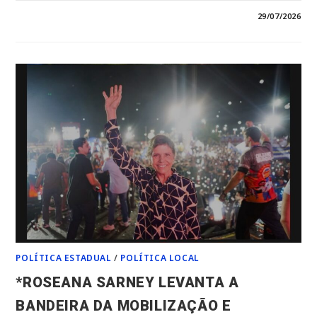
EM
COMENTÁRIOS DESATIVADOS
29/07/2026
*ÁGUA,
EDUCAÇÃO
E
DESENVOLVIMENTO:
JOÃOZINHO
PAVÃO
TRANSFORMA
VILA
NOVA
COM
OBRAS
QUE
MUDAM
A
VIDA
DA
POPULAÇÃO*
POLÍTICA ESTADUAL
/
POLÍTICA LOCAL
*ROSEANA SARNEY LEVANTA A
BANDEIRA DA MOBILIZAÇÃO E