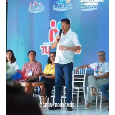
DA
MOBILIZAÇÃO
E
CONVOCA
MULHERES
PARA
A
BATALHA
ELEITORAL:
“VAMOS
ARREGAÇAR
AS
MANGAS!”*