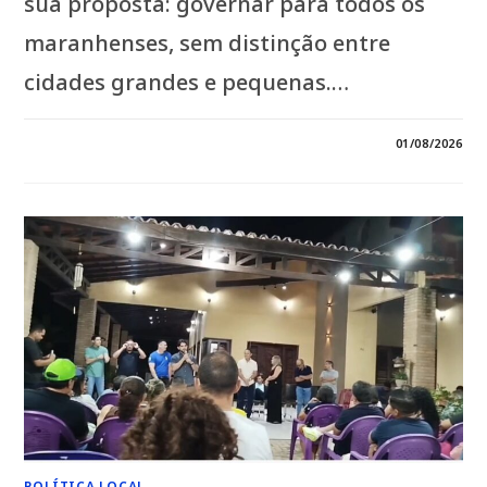
sua proposta: governar para todos os
maranhenses, sem distinção entre
cidades grandes e pequenas.…
EM
COMENTÁRIOS DESATIVADOS
01/08/2026
*ORLEANS
BRANDÃO
REAFIRMA
COMPROMISSO
COM
TODO
O
MARANHÃO:
“O
DESENVOLVIMENTO
VAI
CHEGAR
AOS
217
MUNICÍPIOS”*
POLÍTICA LOCAL