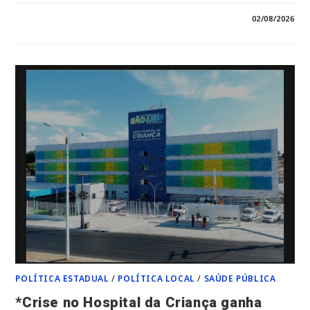
EM
COMENTÁRIOS DESATIVADOS
02/08/2026
*”FLOPOU?
ENCONTRO
DE
JOSINALDO
MORAES
NÃO
EMPOLGA
E
EXPÕE
DIFICULDADE
DE
MOBILIZAÇÃO
DA
OPOSIÇÃO.”*
POLÍTICA ESTADUAL
/
POLÍTICA LOCAL
/
SAÚDE PÚBLICA
*Crise no Hospital da Criança ganha