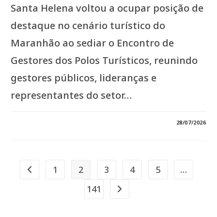
Santa Helena voltou a ocupar posição de
destaque no cenário turístico do
Maranhão ao sediar o Encontro de
Gestores dos Polos Turísticos, reunindo
gestores públicos, lideranças e
representantes do setor…
EM
COMENTÁRIOS DESATIVADOS
28/07/2026
*SANTA
HELENA
GANHA
PROTAGONISMO
NO
TURISMO
E
1
2
3
4
5
…
Ir para a página anterior
COLOCA
A
BAIXADA
141
Ir para a próxima página
MARANHENSE
NO
CENTRO
DOS
DEBATES