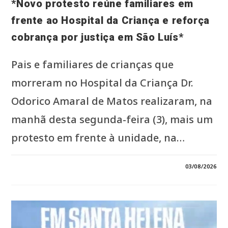
*Novo protesto reúne familiares em
frente ao Hospital da Criança e reforça
cobrança por justiça em São Luís*
Pais e familiares de crianças que
morreram no Hospital da Criança Dr.
Odorico Amaral de Matos realizaram, na
manhã desta segunda-feira (3), mais um
protesto em frente à unidade, na…
EM
COMENTÁRIOS DESATIVADOS
03/08/2026
*NOVO
PROTESTO
REÚNE
FAMILIARES
EM
FRENTE
AO
HOSPITAL
DA