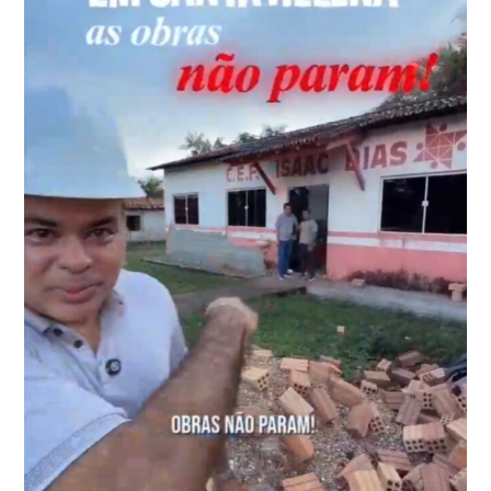
CRIANÇA
E
REFORÇA
COBRANÇA
POR
JUSTIÇA
EM
SÃO
LUÍS*