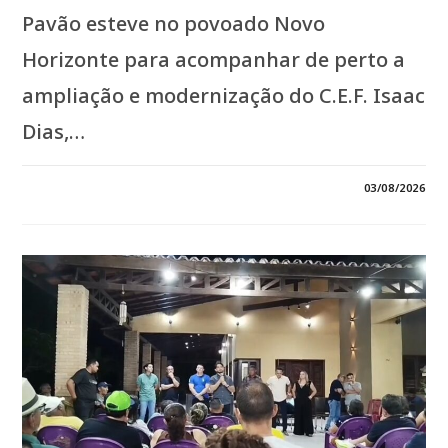
Pavão esteve no povoado Novo
Horizonte para acompanhar de perto a
ampliação e modernização do C.E.F. Isaac
Dias,…
EM
COMENTÁRIOS DESATIVADOS
03/08/2026
*JOÃOZINHO
PAVÃO
ACOMPANHA
OBRAS
NO
NOVO
HORIZONTE
E
ACELERA
MODERNIZAÇÃO
DO
C.E.F.
ISAAC
DIAS*
*QUEM
GOVERNA
AO
LADO
DO
POVO