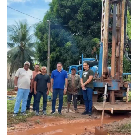
ELEITORAL
ANTECIPADA
E
MULTA
PODE
CHEGAR
A
R$
50
MIL*