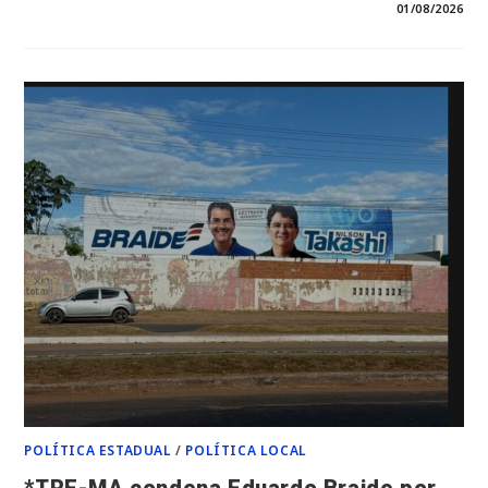
EM
COMENTÁRIOS DESATIVADOS
01/08/2026
*FRACASSO
TOTAL*
*MUITA
PROPAGANDA,
POUCO
POVO:
REUNIÃO
DE
JOSINALDO
MORAES
LEVANTA
DÚVIDAS
SOBRE
A
FORÇA
DO
GRUPO
EM
SANTA
HELENA*
POLÍTICA ESTADUAL
/
POLÍTICA LOCAL
*TRE-MA condena Eduardo Braide por