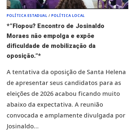
FAZ
AS
OBRAS
ACONTECEREM.
POLÍTICA ESTADUAL
/
POLÍTICA LOCAL
EM
SANTA
*”Flopou? Encontro de Josinaldo
HELENA,
NINGUÉM
FICA
Moraes não empolga e expõe
PARA
TRÁS.”*
dificuldade de mobilização da
oposição.”*
A tentativa da oposição de Santa Helena
de apresentar seus candidatos para as
eleições de 2026 acabou ficando muito
abaixo da expectativa. A reunião
convocada e amplamente divulgada por
Josinaldo…