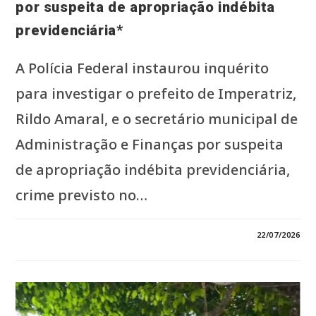
por suspeita de apropriação indébita
previdenciária*
A Polícia Federal instaurou inquérito
para investigar o prefeito de Imperatriz,
Rildo Amaral, e o secretário municipal de
Administração e Finanças por suspeita
de apropriação indébita previdenciária,
crime previsto no…
EM
COMENTÁRIOS DESATIVADOS
22/07/2026
*PF
INVESTIGA
RILDO
AMARAL
E
SECRETÁRIO
POR
SUSPEITA