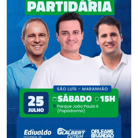
E
RECEBE
DELEGAÇÕES
DE
17
MUNICÍPIOS*