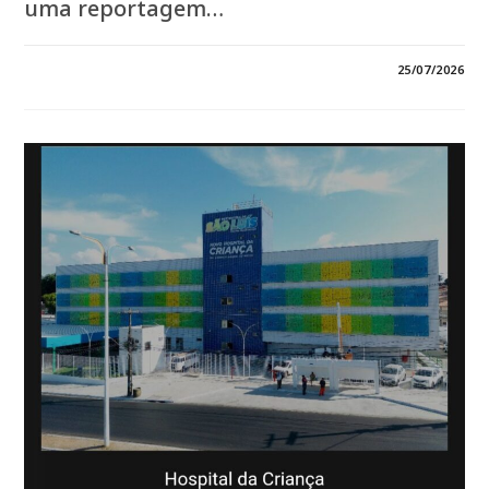
uma reportagem…
EM
COMENTÁRIOS DESATIVADOS
25/07/2026
*BOM
DIA
BRASIL
EXPÕE
COLAPSO
NAS
UTIS
PEDIÁTRICAS
DO
HOSPITAL
DA
CRIANÇA
EM
SÃO
LUÍS*
*REPORTAGEM
NACIONAL
REVELA
AUMENTO
DE
159%
NAS
MORTES,
PLANTÕES
DE
ATÉ
192
HORAS
E