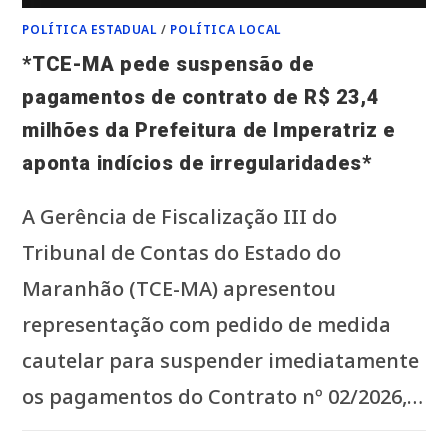
*POR
QUE
POLÍTICA ESTADUAL
/
POLÍTICA LOCAL
EDUARDO
BRAIDE
INSISTE
*TCE-MA pede suspensão de
TANTO
EM
pagamentos de contrato de R$ 23,4
ATACAR
O
GOVERNADOR
milhões da Prefeitura de Imperatriz e
CARLOS
BRANDÃO
aponta indícios de irregularidades*
E
ORLEANS
BRANDÃO?
*
A Gerência de Fiscalização III do
Tribunal de Contas do Estado do
Maranhão (TCE-MA) apresentou
representação com pedido de medida
cautelar para suspender imediatamente
os pagamentos do Contrato nº 02/2026,…