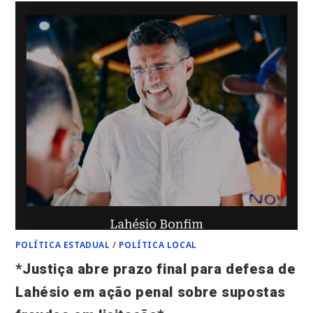
SANTA
HELENA
CONQUISTA
ODONTOMÓVEL
E
LEVA
SAÚDE
A
QUEM
MAIS
PRECISA!*
POLÍTICA ESTADUAL
/
POLÍTICA LOCAL
*Justiça abre prazo final para defesa de
Lahésio em ação penal sobre supostas