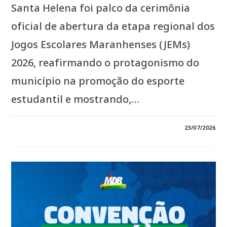
Santa Helena foi palco da cerimônia
oficial de abertura da etapa regional dos
Jogos Escolares Maranhenses (JEMs)
2026, reafirmando o protagonismo do
município na promoção do esporte
estudantil e mostrando,…
EM
COMENTÁRIOS DESATIVADOS
23/07/2026
*SOB
A
LIDERANÇA
DE
JOÃOZINHO
PAVÃO,
SANTA
HELENA
SEDIA
ETAPA
REGIONAL
DOS
JEMS
2026