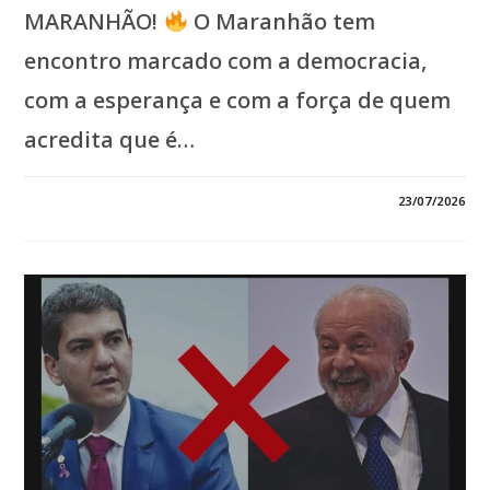
MARANHÃO!
O Maranhão tem
encontro marcado com a democracia,
com a esperança e com a força de quem
acredita que é…
EM
COMENTÁRIOS DESATIVADOS
23/07/2026
*É
HORA
DE
MOSTRAR
A
FORÇA!
O
TRIO
DA
VITÓRIA,
FORMADO
POR
ORLEANS
BRANDÃO,
EDIVALDO
HOLANDA
JÚNIOR
E
GLALBERT