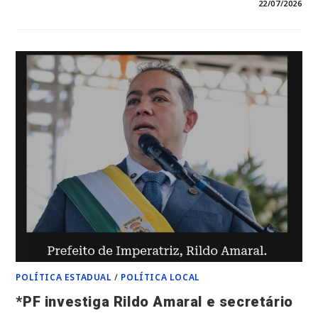
EM
COMENTÁRIOS DESATIVADOS
22/07/2026
*TCE-
MA
PEDE
SUSPENSÃO
DE
PAGAMENTOS
DE
CONTRATO
DE
R$
23,4
MILHÕES
DA
PREFEITURA
DE
IMPERATRIZ
E
APONTA
INDÍCIOS
DE
IRREGULARIDADES*
POLÍTICA ESTADUAL
/
POLÍTICA LOCAL
*PF investiga Rildo Amaral e secretário