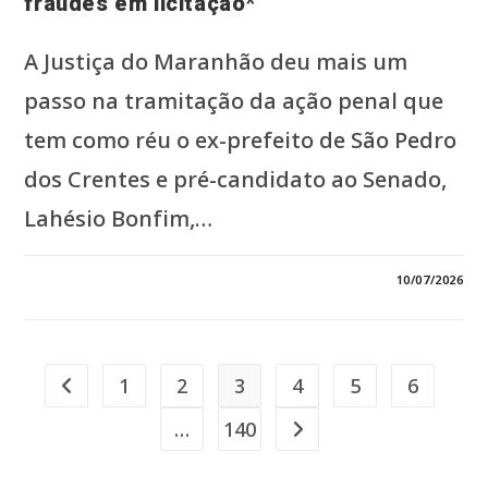
fraudes em licitação*
A Justiça do Maranhão deu mais um
passo na tramitação da ação penal que
tem como réu o ex-prefeito de São Pedro
dos Crentes e pré-candidato ao Senado,
Lahésio Bonfim,…
EM
COMENTÁRIOS DESATIVADOS
10/07/2026
*JUSTIÇA
ABRE
PRAZO
FINAL
PARA
DEFESA
DE
1
2
3
4
5
6
Ir para a página anterior
LAHÉSIO
EM
AÇÃO
…
140
Ir para a próxima página
PENAL
SOBRE
SUPOSTAS
FRAUDES