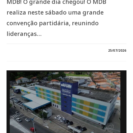
MDB! O grande dia chegou! O MDB
realiza neste sábado uma grande
convenção partidária, reunindo
lideranças…
EM
COMENTÁRIOS DESATIVADOS
25/07/2026
*FORÇA
DO
MDB:
ORLEANS
BRANDÃO
E
GRANDES
LIDERANÇAS
COMANDAM
GRANDE
MOBILIZAÇÃO
POLÍTICA
NO
MARANHÃO*