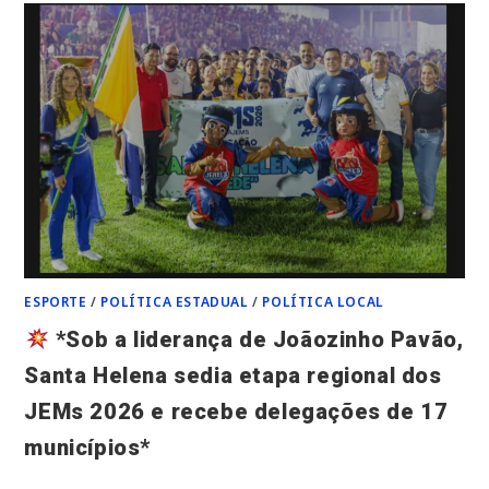
INTERVENÇÃO
URGENTE
NAS
UTIS
PEDIÁTRICAS
DO
HOSPITAL
DA
CRIANÇA
DE
SÃO
LUÍS*
ESPORTE
/
POLÍTICA ESTADUAL
/
POLÍTICA LOCAL
*Sob a liderança de Joãozinho Pavão,
Santa Helena sedia etapa regional dos
JEMs 2026 e recebe delegações de 17
municípios*