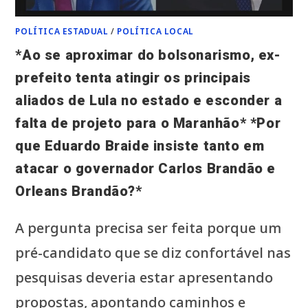
CUTRIM,
ESTARÁ
REUNIDO
POLÍTICA ESTADUAL
/
POLÍTICA LOCAL
NESTE
SÁBADO
EM
*Ao se aproximar do bolsonarismo, ex-
UMA
GRANDE
prefeito tenta atingir os principais
SUPER
CONVENÇÃO
PARTIDÁRIA,
aliados de Lula no estado e esconder a
QUE
PROMETE
falta de projeto para o Maranhão* *Por
MOVIMENTAR
O
MARANHÃO
que Eduardo Braide insiste tanto em
E
REUNIR
atacar o governador Carlos Brandão e
UMA
MULTIDÃO
EM
Orleans Brandão?*
UMA
VERDADEIRA
FESTA
DA
A pergunta precisa ser feita porque um
DEMOCRACIA!*
*É
pré-candidato que se diz confortável nas
UNIÃO,
FORÇA
pesquisas deveria estar apresentando
E
DETERMINAÇÃO
PARA
propostas, apontando caminhos e
SEGUIR