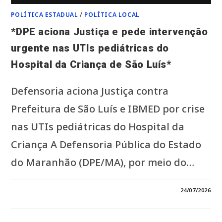
INVESTIGAÇÕES
DO
POLÍTICA ESTADUAL
/
POLÍTICA LOCAL
MPMA,
MPF
E
*DPE aciona Justiça e pede intervenção
POLÍCIA
CIVIL
urgente nas UTIs pediátricas do
SOBRE
A
GESTÃO
Hospital da Criança de São Luís*
DAS
UNIDADES.*
Defensoria aciona Justiça contra
Prefeitura de São Luís e IBMED por crise
nas UTIs pediátricas do Hospital da
Criança A Defensoria Pública do Estado
do Maranhão (DPE/MA), por meio do…
EM
COMENTÁRIOS DESATIVADOS
24/07/2026
*DPE
ACIONA
JUSTIÇA
E
PEDE