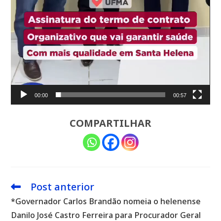
00:00
00:57
COMPARTILHAR
Post anterior
Leia
mais
*Governador Carlos Brandão nomeia o helenense
artigos
Danilo José Castro Ferreira para Procurador Geral