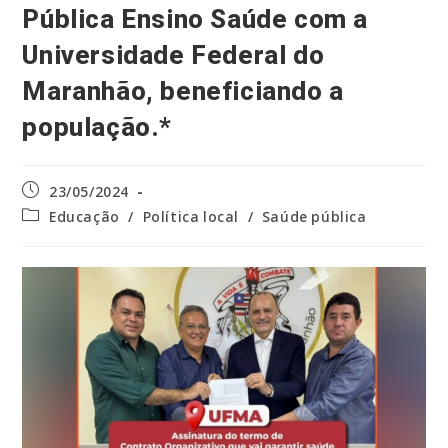
Pública Ensino Saúde com a
Universidade Federal do
Maranhão, beneficiando a
população.*
Post
23/05/2024
publicado:
Categoria
Educação
/
Política local
/
Saúde pública
do
post: