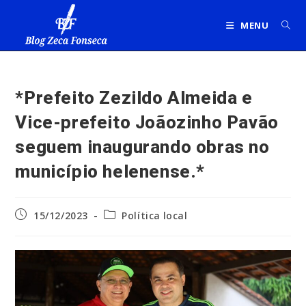
Ir
para
MENU
o
conteúdo
*Prefeito Zezildo Almeida e
Vice-prefeito Joãozinho Pavão
seguem inaugurando obras no
município helenense.*
Post
Categoria
15/12/2023
Política local
publicado:
do
post: