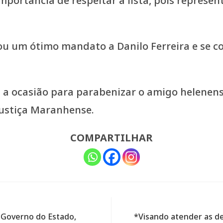
mportância de respeitar a lista, pois represen
ou um ótimo mandato a Danilo Ferreira e se c
u a ocasião para parabenizar o amigo helenen
Justiça Maranhense.
COMPARTILHAR
 Governo do Estado,
*Visando atender as d