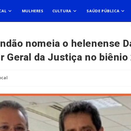
CAL
MULHERES
CULTURA
SAÚDE PÚBLICA
andão nomeia o helenense Da
or Geral da Justiça no biêni
ocal