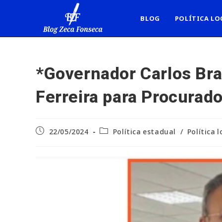
Ir
para
BLOG
POLÍTICA LO
o
conteúdo
*Governador Carlos Br
Ferreira para Procurad
Post
Categoria
22/05/2024
Política estadual
/
Política l
publicado:
do
post: