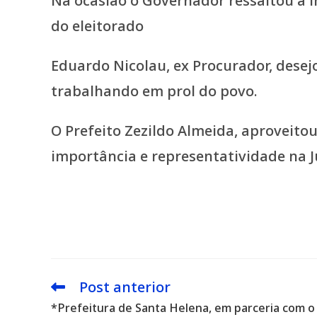
Na ocasião o Governador ressaltou a i
do eleitorado
Eduardo Nicolau, ex Procurador, desej
trabalhando em prol do povo.
O Prefeito Zezildo Almeida, aproveito
importância e representatividade na 
Post anterior
Leia
mais
*Prefeitura de Santa Helena, em parceria com o
artigos