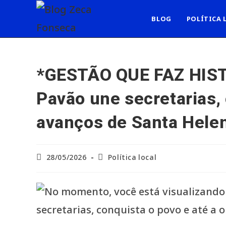
Ir
para
BLOG
POLÍTICA 
o
conteúdo
*GESTÃO QUE FAZ HIST
Pavão une secretarias,
avanços de Santa Hele
Post
Categoria
28/05/2026
Política local
publicado:
do
post: