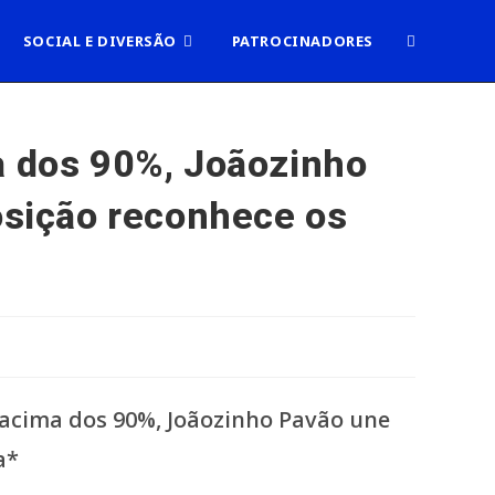
ALTERNAR
SOCIAL E DIVERSÃO
PATROCINADORES
PESQUISA
 dos 90%, Joãozinho
posição reconhece os
DO
SITE