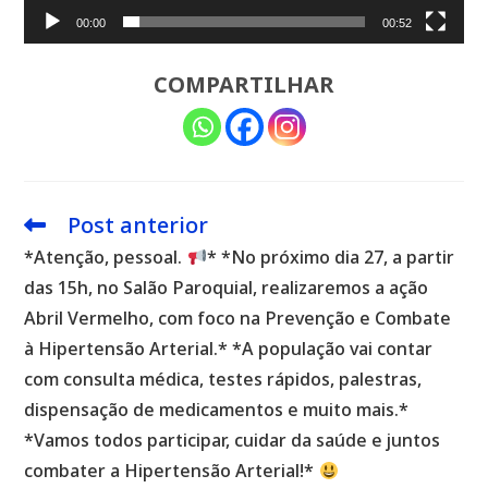
00:00
00:52
COMPARTILHAR
Post anterior
Leia
mais
*Atenção, pessoal.
* *No próximo dia 27, a partir
artigos
das 15h, no Salão Paroquial, realizaremos a ação
Abril Vermelho, com foco na Prevenção e Combate
à Hipertensão Arterial.* *A população vai contar
com consulta médica, testes rápidos, palestras,
dispensação de medicamentos e muito mais.*
*Vamos todos participar, cuidar da saúde e juntos
combater a Hipertensão Arterial!*