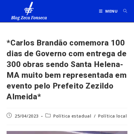
Ir
para
MENU
o
conteúdo
*Carlos Brandão comemora 100
dias de Governo com entrega de
300 obras sendo Santa Helena-
MA muito bem representada em
evento pelo Prefeito Zezildo
Almeida*
Post
Categoria
25/04/2023
Política estadual
/
Política local
publicado:
do
post: