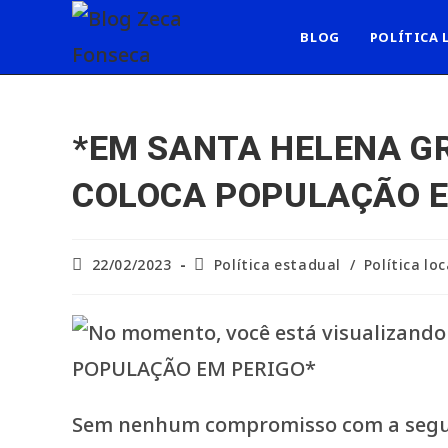
Ir
para
BLOG
POLÍTICA 
o
conteúdo
*EM SANTA HELENA GR
COLOCA POPULAÇÃO E
Post
Categoria
22/02/2023
Política estadual
/
Política loc
publicado:
do
post:
Sem nenhum compromisso com a segura