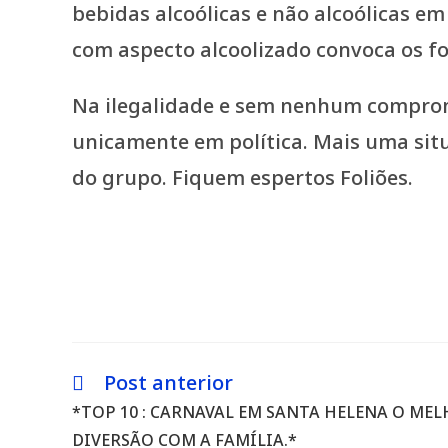
bebidas alcoólicas e não alcoólicas em
com aspecto alcoolizado convoca os fo
Na ilegalidade e sem nenhum comprom
unicamente em política. Mais uma situ
do grupo. Fiquem espertos Foliões.
Post anterior
Leia
mais
*TOP 10 : CARNAVAL EM SANTA HELENA O ME
artigos
DIVERSÃO COM A FAMÍLIA.*