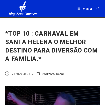
Ir
para
MENU
o
conteúdo
*TOP 10 : CARNAVAL EM
SANTA HELENA O MELHOR
DESTINO PARA DIVERSÃO COM
A FAMÍLIA.*
Post
Categoria
21/02/2023
Política local
publicado:
do
post: