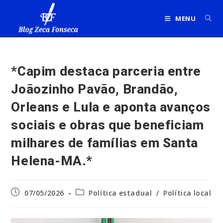
Ir
para
MENU
o
conteúdo
*Capim destaca parceria entre
Joãozinho Pavão, Brandão,
Orleans e Lula e aponta avanços
sociais e obras que beneficiam
milhares de famílias em Santa
Helena-MA.*
Post
Categoria
07/05/2026
Política estadual
/
Política local
publicado:
do
post: