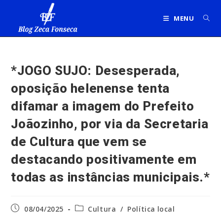
Ir
para
MENU
o
conteúdo
*JOGO SUJO: Desesperada,
oposição helenense tenta
difamar a imagem do Prefeito
Joãozinho, por via da Secretaria
de Cultura que vem se
destacando positivamente em
todas as instâncias municipais.*
Post
Categoria
08/04/2025
Cultura
/
Política local
publicado:
do