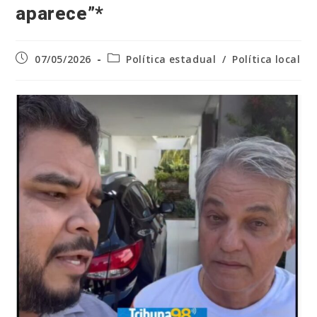
aparece”*
Post
Categoria
07/05/2026
Política estadual
/
Política local
publicado:
do
post: