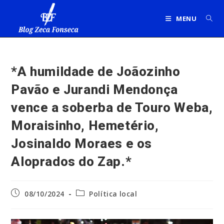
Ir
para
MENU
o
conteúdo
*A humildade de Joãozinho
Pavão e Jurandi Mendonça
vence a soberba de Touro Weba,
Moraisinho, Hemetério,
Josinaldo Moraes e os
Aloprados do Zap.*
Post
Categoria
08/10/2024
Política local
publicado:
do
post: