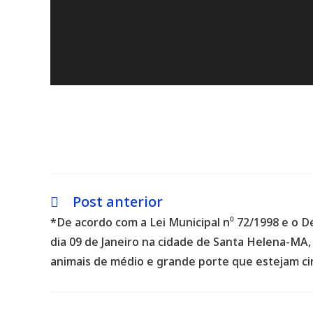
Post anterior
Leia
mais
*De acordo com a Lei Municipal n⁰ 72/1998 e o De
artigos
dia 09 de Janeiro na cidade de Santa Helena-MA,
animais de médio e grande porte que estejam cir