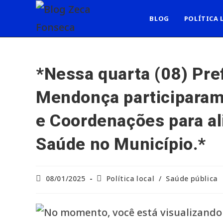
Ir
para
BLOG
POLÍTICA 
o
conteúdo
*Nessa quarta (08) Pre
Mendonça participaram
e Coordenações para al
Saúde no Município.*
Post
Categoria
08/01/2025
Política local
/
Saúde pública
publicado:
do
post: