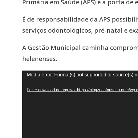
Primária em Saúde (APS) é a porta de 
É de responsabilidade da APS possibili
serviços odontológicos, pré-natal e ex
A Gestão Municipal caminha compromis
helenenses.
Tocador
Media error: Format(s) not supported or source(s) n
de
Fazer download do arquivo: https://blogzecafonseca.com/w
vídeo