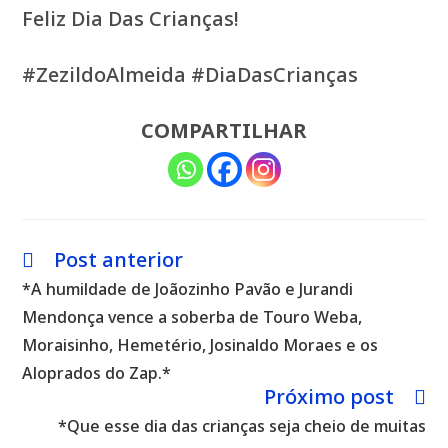
Feliz Dia Das Crianças!
#ZezildoAlmeida #DiaDasCrianças
COMPARTILHAR
Post anterior
Leia
mais
*A humildade de Joãozinho Pavão e Jurandi
artigos
Mendonça vence a soberba de Touro Weba,
Moraisinho, Hemetério, Josinaldo Moraes e os
Aloprados do Zap.*
Próximo post
*Que esse dia das crianças seja cheio de muitas