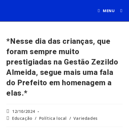
Ir
para
MENU
o
conteúdo
*Nesse dia das crianças, que
foram sempre muito
prestigiadas na Gestão Zezildo
Almeida, segue mais uma fala
do Prefeito em homenagem a
elas.*
Post
12/10/2024
publicado:
Categoria
Educação
/
Política local
/
Variedades
do
post: