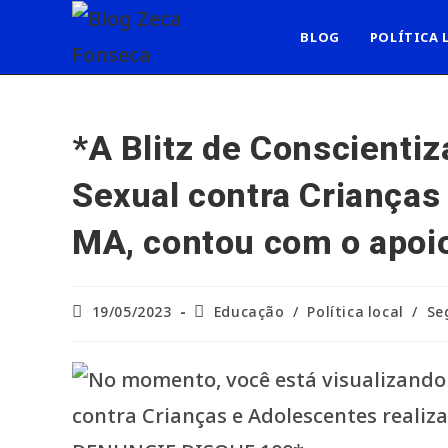
Ir
para
BLOG
POLÍTICA 
o
conteúdo
*A Blitz de Conscienti
Sexual contra Crianças
MA, contou com o apoi
Post
Categoria
19/05/2023
Educação
/
Política local
/
Se
publicado:
do
post: