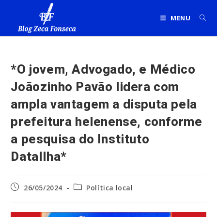
Ir
para
MENU
o
conteúdo
*O jovem, Advogado, e Médico
Joãozinho Pavão lidera com
ampla vantagem a disputa pela
prefeitura helenense, conforme
a pesquisa do Instituto
DataIlha*
Post
Categoria
26/05/2024
Política local
publicado:
do
post: