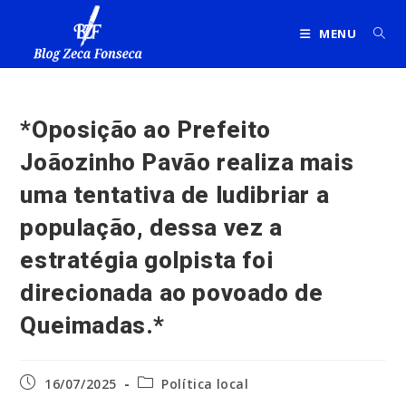
Ir
para
MENU
o
conteúdo
*Oposição ao Prefeito
Joãozinho Pavão realiza mais
uma tentativa de ludibriar a
população, dessa vez a
estratégia golpista foi
direcionada ao povoado de
Queimadas.*
Post
Categoria
16/07/2025
Política local
publicado:
do