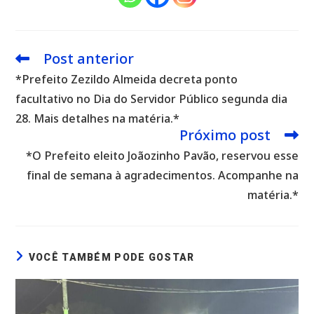
Post anterior
Leia
mais
*Prefeito Zezildo Almeida decreta ponto
artigos
facultativo no Dia do Servidor Público segunda dia
28. Mais detalhes na matéria.*
Próximo post
*O Prefeito eleito Joãozinho Pavão, reservou esse
final de semana à agradecimentos. Acompanhe na
matéria.*
VOCÊ TAMBÉM PODE GOSTAR