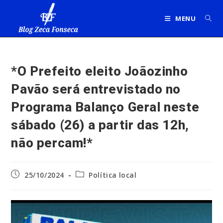
Ir
para
MENU
o
conteúdo
*O Prefeito eleito Joãozinho
Pavão será entrevistado no
Programa Balanço Geral neste
sábado (26) a partir das 12h,
não percam!*
Post
Categoria
25/10/2024
Política local
publicado:
do
post: