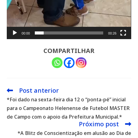
00:00
00:26
COMPARTILHAR
Post anterior
Leia
mais
*Foi dado na sexta-feira dia 12 o “ponta-pé” inicial
artigos
para o Campeonato Helenense de Futebol MASTER
de Campo com o apoio da Prefeitura Municipal.*
Próximo post
*A Blitz de Conscientização em alusão ao Dia de