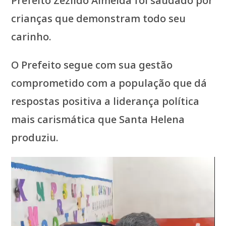
Prefeito Zezildo Almeida foi saudado por
crianças que demonstram todo seu
carinho.
O Prefeito segue com sua gestão
comprometido com a população que dá
respostas positiva a liderança política
mais carismática que Santa Helena
produziu.
Tocador
de
vídeo