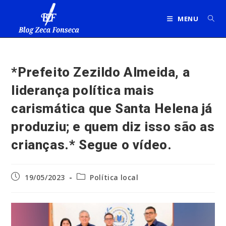
Ir
para
MENU
o
conteúdo
*Prefeito Zezildo Almeida, a
liderança política mais
carismática que Santa Helena já
produziu; e quem diz isso são as
crianças.* Segue o vídeo.
Post
Categoria
19/05/2023
Política local
publicado:
do
post: