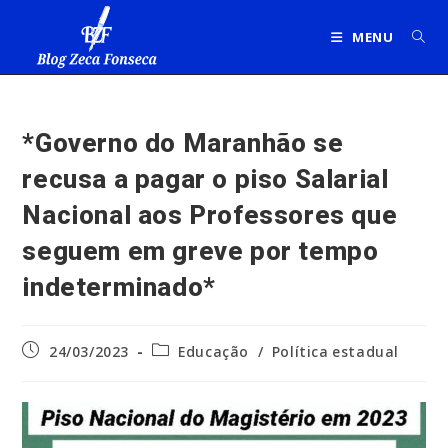
Ir
para
MENU
o
conteúdo
*Governo do Maranhão se
recusa a pagar o piso Salarial
Nacional aos Professores que
seguem em greve por tempo
indeterminado*
Post
Categoria
24/03/2023
Educação
/
Política estadual
publicado:
do
post: