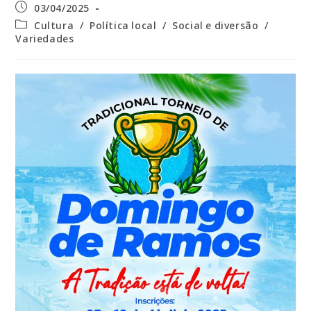
Post
03/04/2025
publicado:
Categoria
Cultura
/
Política local
/
Social e diversão
/
do
Variedades
post: