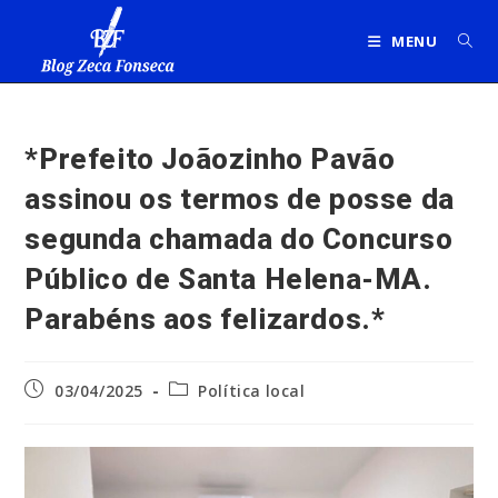
Ir
para
MENU
o
conteúdo
*Prefeito Joãozinho Pavão
assinou os termos de posse da
segunda chamada do Concurso
Público de Santa Helena-MA.
Parabéns aos felizardos.*
Post
Categoria
03/04/2025
Política local
publicado:
do
post: