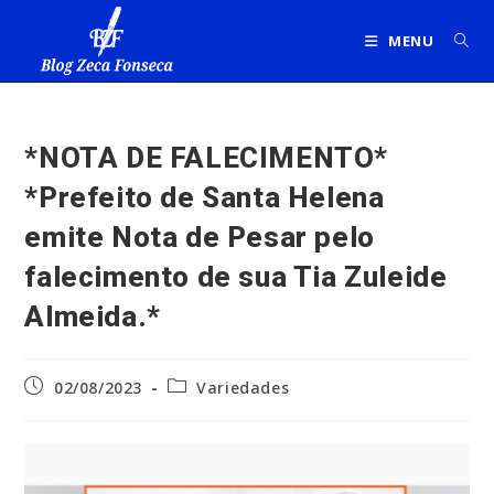
Ir
para
MENU
o
conteúdo
*NOTA DE FALECIMENTO*
*Prefeito de Santa Helena
emite Nota de Pesar pelo
falecimento de sua Tia Zuleide
Almeida.*
Post
Categoria
02/08/2023
Variedades
publicado:
do
post: