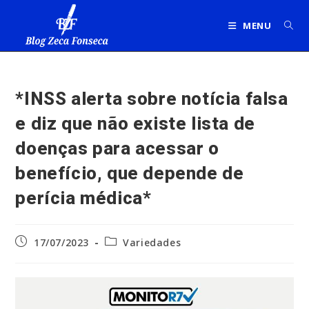
Ir
para
MENU
o
conteúdo
*INSS alerta sobre notícia falsa
e diz que não existe lista de
doenças para acessar o
benefício, que depende de
perícia médica*
Post
Categoria
17/07/2023
Variedades
publicado:
do
post: