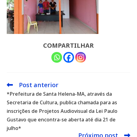
COMPARTILHAR
Post anterior
Leia
mais
*Prefeitura de Santa Helena-MA, através da
artigos
Secretaria de Cultura, publica chamada para as
inscrições de Projetos Audiovisual da Lei Paulo
Gustavo que encontra-se aberta até dia 21 de
julho*
Próximo post