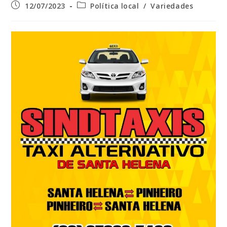
Post
Categoria
12/07/2023
Política local
/
Variedades
publicado:
do
post: