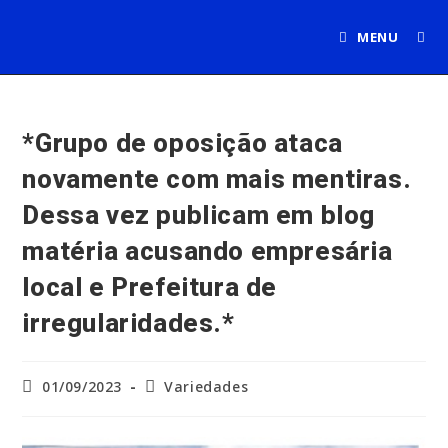
Ir
para
MENU
o
conteúdo
*Grupo de oposição ataca
novamente com mais mentiras.
Dessa vez publicam em blog
matéria acusando empresária
local e Prefeitura de
irregularidades.*
Post
Categoria
01/09/2023
Variedades
publicado:
do
post: