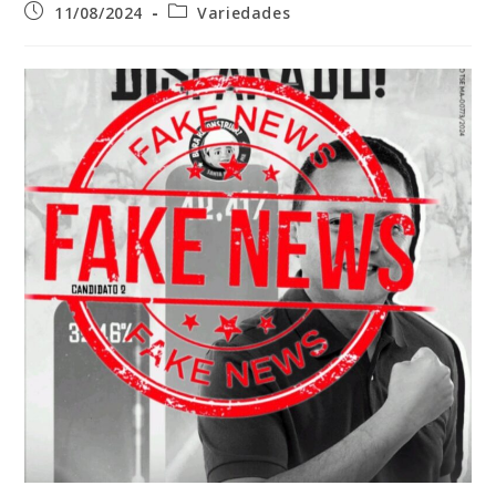
Post
Categoria
11/08/2024
Variedades
publicado:
do
post: