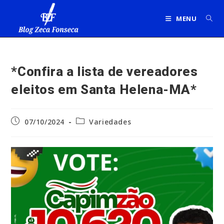
Ir
para
MENU
o
conteúdo
*Confira a lista de vereadores
eleitos em Santa Helena-MA*
Post
Categoria
07/10/2024
Variedades
publicado:
do
post: