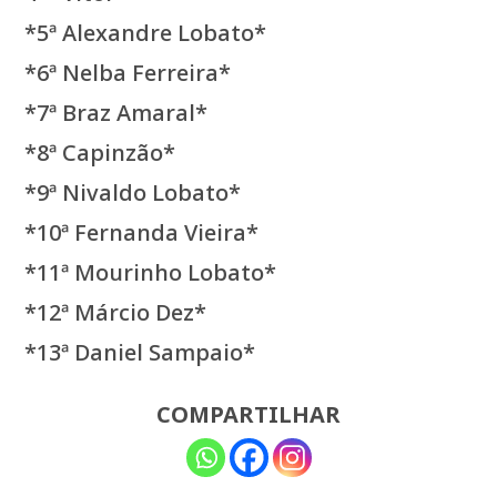
*5ª Alexandre Lobato*
*6ª Nelba Ferreira*
*7ª Braz Amaral*
*8ª Capinzão*
*9ª Nivaldo Lobato*
*10ª Fernanda Vieira*
*11ª Mourinho Lobato*
*12ª Márcio Dez*
*13ª Daniel Sampaio*
COMPARTILHAR