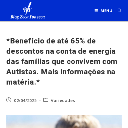
Ir
para
MENU
o
conteúdo
*Benefício de até 65% de
descontos na conta de energia
das famílias que convivem com
Autistas. Mais informações na
matéria.*
Post
Categoria
02/04/2025
Variedades
publicado:
do
post: