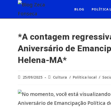
Ir
para
BLOG
POLÍTICA 
o
conteúdo
*A contagem regressiv
Aniversário de Emancip
Helena-MA*
Post
Categoria
25/09/2025
Cultura
/
Política local
/
Soci
publicado:
do
post: