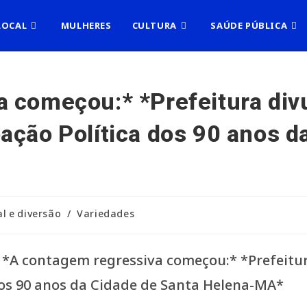
LOCAL
MULHERES
CULTURA
SAÚDE PÚBLICA
a começou:* *Prefeitura di
ação Política dos 90 anos d
al e diversão
/
Variedades