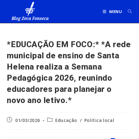
Ir
para
MENU
o
conteúdo
*EDUCAÇÃO EM FOCO:* *A rede
municipal de ensino de Santa
Helena realiza a Semana
Pedagógica 2026, reunindo
educadores para planejar o
novo ano letivo.*
Post
Categoria
01/03/2026
Educação
/
Política local
publicado:
do
post: