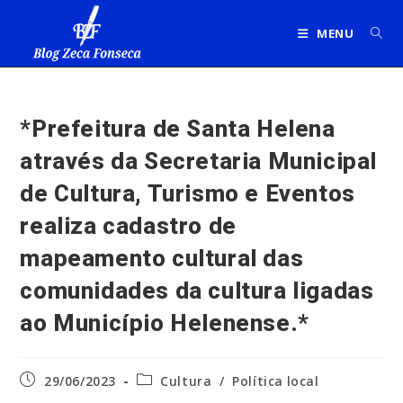
Ir
para
MENU
o
conteúdo
*Prefeitura de Santa Helena
através da Secretaria Municipal
de Cultura, Turismo e Eventos
realiza cadastro de
mapeamento cultural das
comunidades da cultura ligadas
ao Município Helenense.*
Post
Categoria
29/06/2023
Cultura
/
Política local
publicado:
do