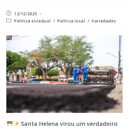
Post
12/12/2025
publicado:
Categoria
Política estadual
/
Política local
/
Variedades
do
post:
Santa Helena virou um verdadeiro