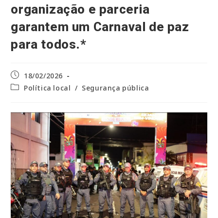
organização e parceria
garantem um Carnaval de paz
para todos.*
Post
18/02/2026
publicado:
Categoria
Política local
/
Segurança pública
do
post: