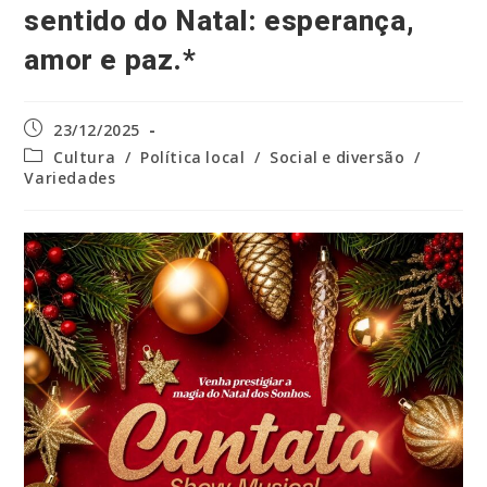
sentido do Natal: esperança,
amor e paz.*
Post
23/12/2025
publicado:
Categoria
Cultura
/
Política local
/
Social e diversão
/
do
Variedades
post: