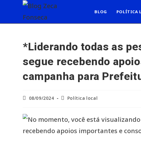
Ir
para
BLOG
POLÍTICA 
o
conteúdo
*Liderando todas as pe
segue recebendo apoio
campanha para Prefeitu
Post
Categoria
08/09/2024
Política local
publicado:
do
post: