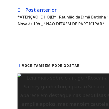
Post anterior
Leia
mais
*ATENÇÃO! É HOJE!* _Reunião da Irmã Betinha 1
artigos
Nova às 19h._ *NÃO DEIXEM DE PARTICIPAR*
VOCÊ TAMBÉM PODE GOSTAR