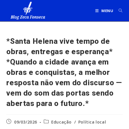
Ir
para
MENU
o
conteúdo
*Santa Helena vive tempo de
obras, entregas e esperança*
*Quando a cidade avança em
obras e conquistas, a melhor
resposta não vem do discurso —
vem do som das portas sendo
abertas para o futuro.*
Post
Categoria
09/03/2026
Educação
/
Política local
publicado:
do