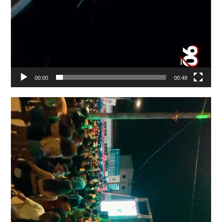
00:00
00:48
Tocador
de
vídeo