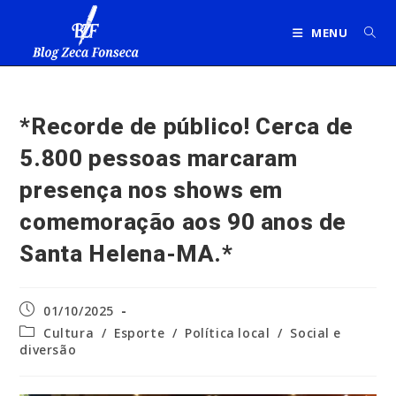
Ir
para
MENU
o
conteúdo
*Recorde de público! Cerca de
5.800 pessoas marcaram
presença nos shows em
comemoração aos 90 anos de
Santa Helena-MA.*
Post
01/10/2025
publicado:
Categoria
Cultura
/
Esporte
/
Política local
/
Social e
do
diversão
post: