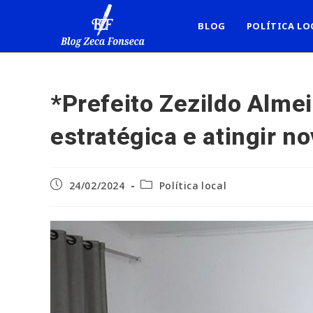
Ir
para
BLOG
POLÍTICA LO
o
conteúdo
*Prefeito Zezildo Alme
estratégica e atingir n
Post
Categoria
24/02/2024
Política local
publicado:
do
post: