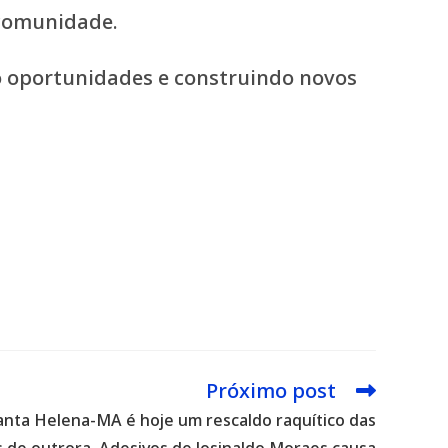
 comunidade.
o oportunidades e construindo novos
Próximo post
nta Helena-MA é hoje um rescaldo raquítico das
 de outrora. Adesivos de Josinaldo Moraes causa