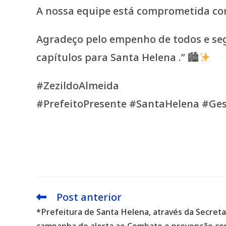
A nossa equipe está comprometida co
Agradeço pelo empenho de todos e seg
capítulos para Santa Helena .” 🏙
#ZezildoAlmeida
#PrefeitoPresente #SantaHelena #Ge
Post anterior
Leia
mais
*Prefeitura de Santa Helena, através da Secretar
artigos
campanha de alerta ao Combate e prevenção co