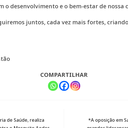
m o desenvolvimento e o bem-estar de nossa
uiremos juntos, cada vez mais fortes, criand
stão
COMPARTILHAR
ia de Saúde, realiza
*A oposição em Sa
ntra o Mosquito Aedes
grandes lideranças