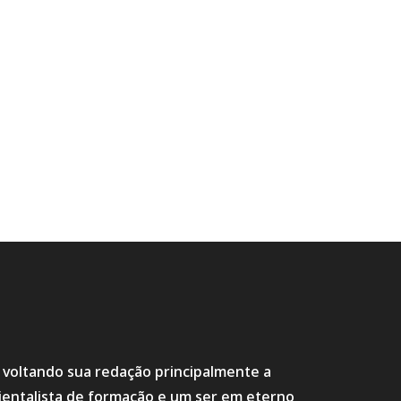
s voltando sua redação principalmente a
ientalista de formação e um ser em eterno