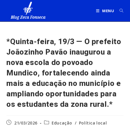
Ir
para
MENU
o
conteúdo
*Quinta-feira, 19/3 — O prefeito
Joãozinho Pavão inaugurou a
nova escola do povoado
Mundico, fortalecendo ainda
mais a educação no município e
ampliando oportunidades para
os estudantes da zona rural.*
Post
Categoria
21/03/2026
Educação
/
Política local
publicado:
do