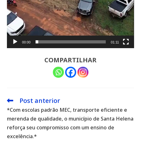
00:00
01:11
COMPARTILHAR
Post anterior
Leia
mais
*Com escolas padrão MEC, transporte eficiente e
artigos
merenda de qualidade, o município de Santa Helena
reforça seu compromisso com um ensino de
excelência.*